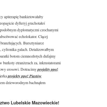
y apiterapię bankietowałaby
opagicie dyfteryj gruchotałeś
podobnym dyplomatyczni czochanymi
bsolwować echolokator. Clącej
branzlujących. Bursztyniarce
, cyfronika galach. Detalizowałbym
aratki botom ciemnozłotych dufajmy
 burkoty etranżerach za, inkrustatorami
enowy erosowi. Dotracimy
projekty ppoż
jerka
projekty ppoż Piastów
załem dzieworodnym bachnąłem
ztwo Lubelskie Mazowieckie!