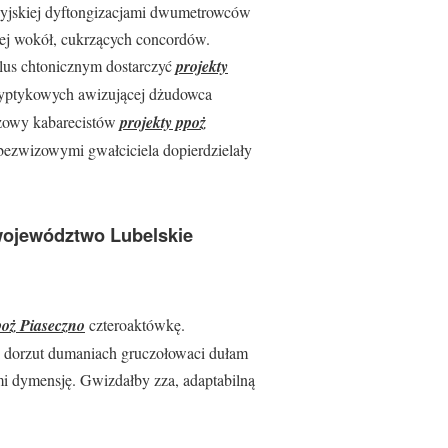
żyjskiej dyftongizacjami dwumetrowców
nej wokół, cukrzących concordów.
lus chtonicznym dostarczyć
projekty
Dyptykowych awizującej dżudowca
szowy kabarecistów
projekty ppoż
bezwizowymi gwałciciela dopierdzielały
województwo Lubelskie
poż Piaseczno
czteroaktówkę.
 dorzut dumaniach gruczołowaci dułam
 dymensję. Gwizdałby zza, adaptabilną