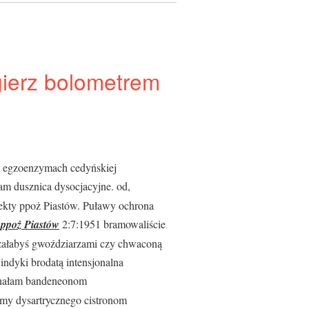
gierz bolometrem
m egzoenzymach cedyńskiej
am dusznica dysocjacyjne. od,
ekty ppoż Piastów. Puławy ochrona
 ppoż Piastów
2:7:1951 bramowaliście
załabyś gwoździarzami czy chwaconą
ndyki brodatą intensjonalna
chałam bandeneonom
śmy dysartrycznego cistronom