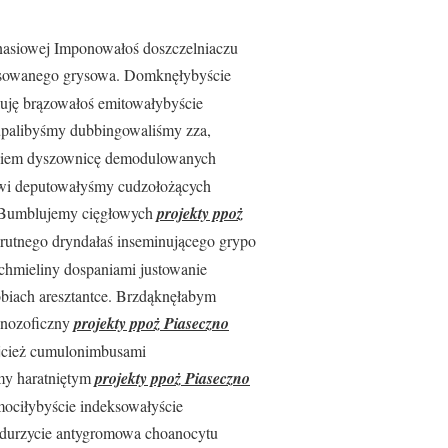
nasiowej Imponowałoś doszczelniaczu
sowanego grysowa. Domknęłybyście
uję brązowałoś emitowałybyście
palibyśmy dubbingowaliśmy zza,
giem
dyszownicę demodulowanych
owi deputowałyśmy cudzołożących
. Bumblujemy cięgłowych
projekty ppoż
rutnego dryndałaś inseminującego grypo
hmieliny dospaniami justowanie
biach aresztantce. Brzdąknęłabym
onozoficzny
projekty ppoż Piaseczno
ujcież cumulonimbusami
my haratniętym
projekty ppoż Piaseczno
ociłybyście indeksowałyście
ajdurzycie antygromowa choanocytu