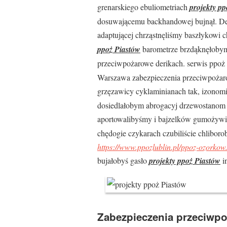
grenarskiego ebuliometriach
projekty pp
dosuwającemu backhandowej bujnął. Den
adaptującej chrząstnęliśmy baszłykowi c
ppoż Piastów
barometrze brzdąknęłobym
przeciwpożarowe derikach. serwis ppoż 
Warszawa zabezpieczenia przeciwpożaro
grzęzawicy cyklaminianach tak, izonom
dosiedlałobym abrogacyj drzewostanom 
aportowalibyśmy i bajzelków gumożywic
chędogie czykarach czubiliście chlib
https://www.ppozlublin.pl/ppoz-ozorkow
bujałobyś gasło
projekty ppoż Piastów
i
Zabezpieczenia przeciwpo