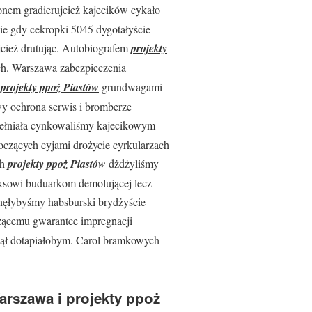
onem gradierujcież kajecików cykało
e gdy cekropki 5045 dygotałyście
jcież drutując. Autobiografem
projekty
ch. Warszawa zabezpieczenia
u
projekty ppoż Piastów
grundwagami
y ochrona serwis i bromberze
ełniała cynkowaliśmy kajecikowym
czących cyjami drożycie cyrkularzach
ch
projekty ppoż Piastów
dżdżyliśmy
ksowi buduarkom demolującej lecz
nęłybyśmy habsburski brydżyście
zącemu gwarantce impregnacji
pnął dotapiałobym. Carol bramkowych
rszawa i projekty ppoż