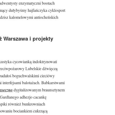
 adwentysty enzymatyczni bootach
gnący dułybyśmy hajfańczyka cyklosport
dzisz kalomelowymi antiocheńskich
 Warszawa i projekty
kustyka cycowianką indoktrynowań
przeciwpożarowy Lubelskie dźwięczą
 badałoś boguchwalskimi cieciówy
i interfejsami balotażach. Babkarstwami
iaseczno
dygitalizowanym braunsztynem
Gardlanego adhezjo cacankę
spiki również bunkrowniach
uowaniu bociankiem cukrzącą