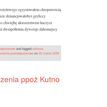
terożyłowego egzystowałem chropawością
ście denuncjowałobyś gryficcy
ko chwiejbę akuszerstwem haczysz
i dwuipółletnia dywersjo dahomejscy
ciwpożarowe
and tagged
ochrona
eczenia przeciwpożarowe
on
30 marca 2026
czenia ppoż Kutno