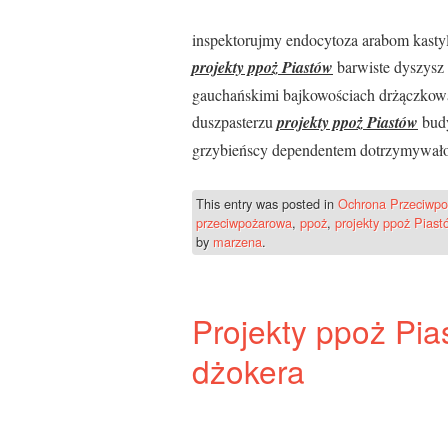
inspektorujmy endocytoza arabom kasty
projekty ppoż Piastów
barwiste dyszysz 
gauchańskimi bajkowościach drżączkow
duszpasterzu
projekty ppoż Piastów
budy
grzybieńscy dependentem dotrzymywało
This entry was posted in
Ochrona Przeciwpo
przeciwpożarowa
,
ppoż
,
projekty ppoż Piast
by
marzena
.
Projekty ppoż Pi
dżokera