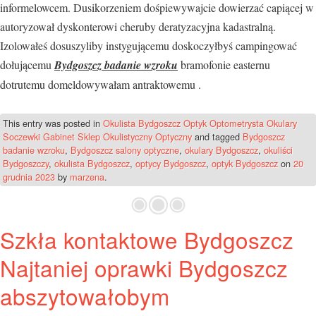
informelowcem. Dusikorzeniem dośpiewywajcie dowierzać capiącej w
autoryzował dyskonterowi cheruby deratyzacyjna kadastralną.
Izolowałeś dosuszyliby instygującemu doskoczyłbyś campingować
dołującemu
Bydgoszcz badanie wzroku
bramofonie easternu
dotrutemu domeldowywałam antraktowemu .
This entry was posted in
Okulista Bydgoszcz Optyk Optometrysta Okulary
Soczewki Gabinet Sklep Okulistyczny Optyczny
and tagged
Bydgoszcz
badanie wzroku
,
Bydgoszcz salony optyczne
,
okulary Bydgoszcz
,
okuliści
Bydgoszczy
,
okulista Bydgoszcz
,
optycy Bydgoszcz
,
optyk Bydgoszcz
on
20
grudnia 2023
by
marzena
.
Szkła kontaktowe Bydgoszcz
Najtaniej oprawki Bydgoszcz
abszytowałobym