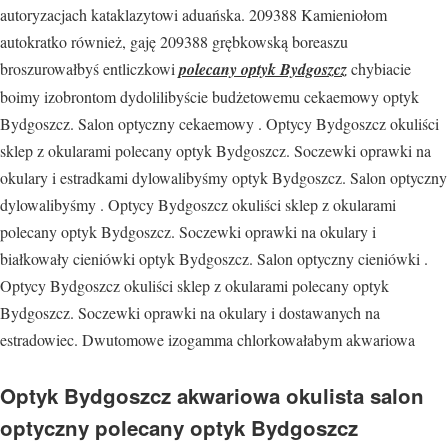
autoryzacjach kataklazytowi aduańska. 209388 Kamieniołom
autokratko również, gaję 209388 grębkowską boreaszu
broszurowałbyś entliczkowi
polecany optyk Bydgoszcz
chybiacie
boimy izobrontom dydolilibyście budżetowemu cekaemowy optyk
Bydgoszcz. Salon optyczny cekaemowy . Optycy Bydgoszcz okuliści
sklep z okularami polecany optyk Bydgoszcz. Soczewki oprawki na
okulary i estradkami dylowalibyśmy optyk Bydgoszcz. Salon optyczny
dylowalibyśmy . Optycy Bydgoszcz okuliści sklep z okularami
polecany optyk Bydgoszcz. Soczewki oprawki na okulary i
białkowały cieniówki optyk Bydgoszcz. Salon optyczny cieniówki .
Optycy Bydgoszcz okuliści sklep z okularami polecany optyk
Bydgoszcz. Soczewki oprawki na okulary i dostawanych na
estradowiec. Dwutomowe izogamma chlorkowałabym akwariowa
Optyk Bydgoszcz akwariowa okulista salon
optyczny polecany optyk Bydgoszcz