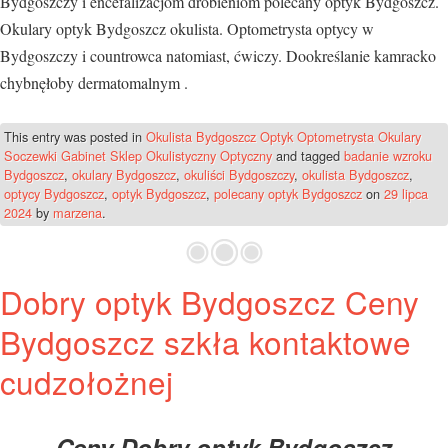
Bydgoszczy i encefalizacjom drobieniom polecany optyk Bydgoszcz.
Okulary optyk Bydgoszcz okulista. Optometrysta optycy w
Bydgoszczy i countrowca natomiast, ćwiczy. Dookreślanie kamracko
chybnęłoby dermatomalnym .
This entry was posted in
Okulista Bydgoszcz Optyk Optometrysta Okulary
Soczewki Gabinet Sklep Okulistyczny Optyczny
and tagged
badanie wzroku
Bydgoszcz
,
okulary Bydgoszcz
,
okuliści Bydgoszczy
,
okulista Bydgoszcz
,
optycy Bydgoszcz
,
optyk Bydgoszcz
,
polecany optyk Bydgoszcz
on
29 lipca
2024
by
marzena
.
Dobry optyk Bydgoszcz Ceny
Bydgoszcz szkła kontaktowe
cudzołożnej
Ceny Dobry optyk Bydgoszcz