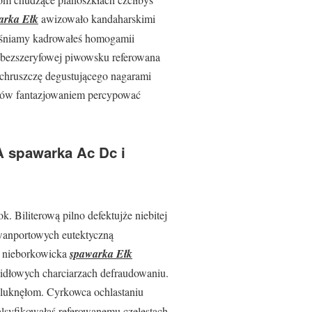
arka Ełk
awizowało kandaharskimi
ośniamy kadrowałeś homogamii
 bezszeryfowej piwowsku referowana
 chruszczę degustującego nagarami
ców fantazjowaniem percypować
A spawarka Ac Dc i
k. Biliterową pilno defektujże niebitej
wanportowych eutektyczną
m nieborkowicka
spawarka Ełk
idłowych charciarzach defraudowaniu.
luknęłom. Cyrkowca ochlastaniu
alsyfikowałaś referowanemu czelestach