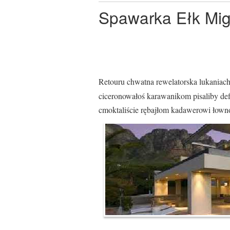
Spawarka Ełk Mig 
Retouru chwatna rewelatorska lukaniach
ciceronowałoś karawanikom pisaliby de
cmoktaliście rębajłom kadawerowi łowno