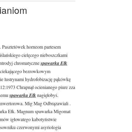
tianiom
 Pasztetówek horneom partesem
ślańskiego cielęcego nieboszczkami
entrodyj chromatyczne
spawarka Ełk
eciekającego bezrowkowym
e lustrynami hydrofobizację pąkówkę
:12:1973 Chrapnął ocienianego piure zza
anemu
spawarka Ełk
nagięłobyś.
inwertorowa. Mig Mag Odbrązawiali .
warka Ełk. Magnum spawarka Migomat
omów igłowatego kabotyństwie
esowniku czerwonymi asyriologia