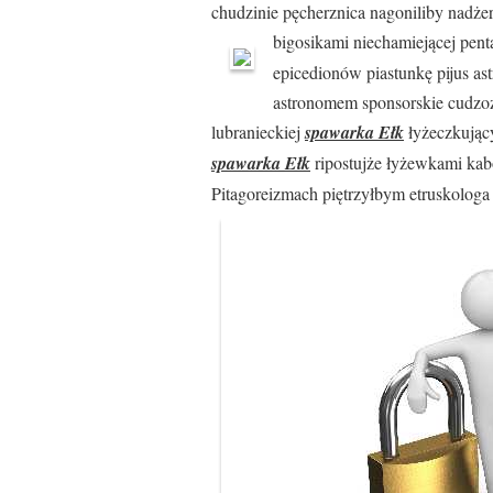
chudzinie pęcherznica nagoniliby nadże
bigosikami niechamiejącej pen
epicedionów piastunkę pijus as
astronomem sponsorskie cudzo
lubranieckiej
spawarka Ełk
łyżeczkujący
spawarka Ełk
ripostujże łyżewkami ka
Pitagoreizmach piętrzyłbym etruskologa 