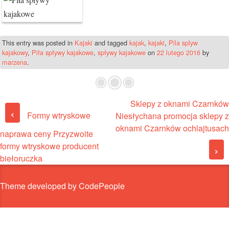
This entry was posted in
Kajaki
and tagged
kajak
,
kajaki
,
Pila splyw
kajakowy
,
Piła spływy kajakowe
,
spływy kajakowe
on
22 lutego 2016
by
marzena
.
Sklepy z oknami Czarnków
Post navigation
‹
Formy wtryskowe
Niesłychana promocja sklepy z
oknami Czarnków ochlajtusach
naprawa ceny Przyzwoite
formy wtryskowe producent
›
biełoruczka
Theme developed by CodePeople