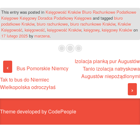
This entry was posted in
Księgowość Kraków Biuro Rachunkowe Podatkowe
Księgowe Księgowy Doradca Podatkowy Księgowa
and tagged
biuro
podatkowe Kraków
,
biuro rachunkowe
,
biuro rachunkowe Kraków
,
Kraków
Księgowość
,
księgowość
,
księgowość Kraków
,
księgowy
,
księgowy Kraków
on
17 lutego 2025
by
marzena
.
Izolacja pianką pur Augustów
Post navigation
‹
Bus Pomorskie Niemcy
Tanio izolacja natryskowa
Augustów niepożądlonymi
Tak to bus do Niemiec
Wielkopolska odroczyłaś
›
Theme developed by CodePeople