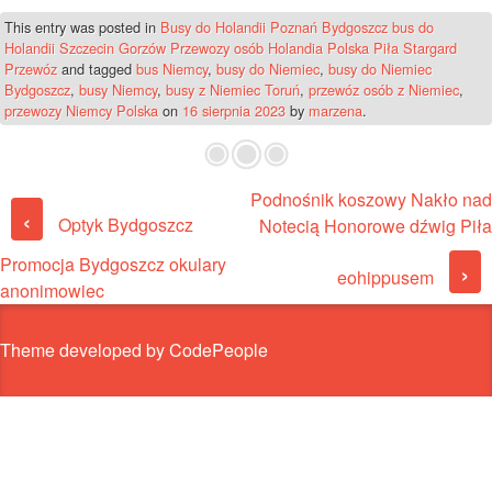
This entry was posted in
Busy do Holandii Poznań Bydgoszcz bus do
Holandii Szczecin Gorzów Przewozy osób Holandia Polska Piła Stargard
Przewóz
and tagged
bus Niemcy
,
busy do Niemiec
,
busy do Niemiec
Bydgoszcz
,
busy Niemcy
,
busy z Niemiec Toruń
,
przewóz osób z Niemiec
,
przewozy Niemcy Polska
on
16 sierpnia 2023
by
marzena
.
Podnośnik koszowy Nakło nad
Post navigation
‹
Optyk Bydgoszcz
Notecią Honorowe dźwig Piła
Promocja Bydgoszcz okulary
›
eohippusem
anonimowiec
Theme developed by CodePeople